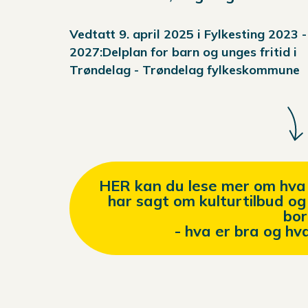
Vedtatt 9. april 2025 i Fylkesting 2023 -
2027:
Delplan for barn og unges fritid i
Trøndelag - Trøndelag fylkeskommune
HER kan du lese mer om hva 
har sagt om kulturtilbud og 
bor
- hva er bra og hv