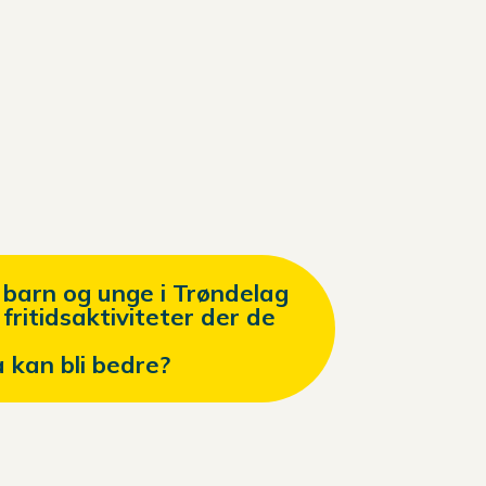
barn og unge i Trøndelag
fritidsaktiviteter der de
a kan bli bedre?