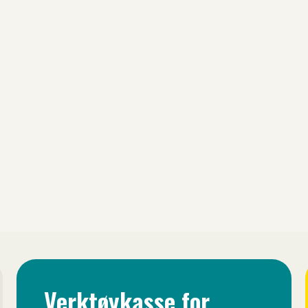
t alle i Trøndelag skal ha tilgang til et ma
lbud og fritidsaktiviteter som gir mulighe
, oppleve og skape - og som bidrar til triv
bolyst!
Verktøykasse for