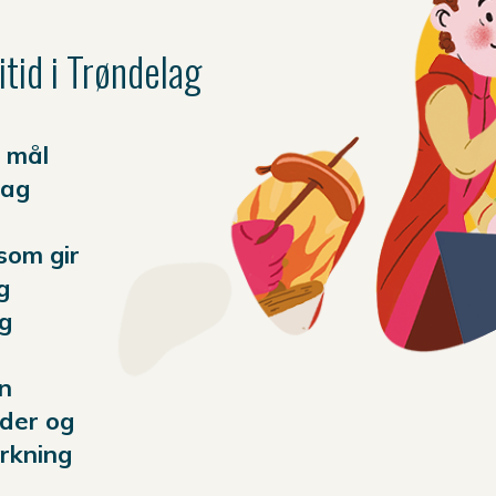
itid i Trøndelag
 mål
lag
 som gir
g
og
en
der og
rkning